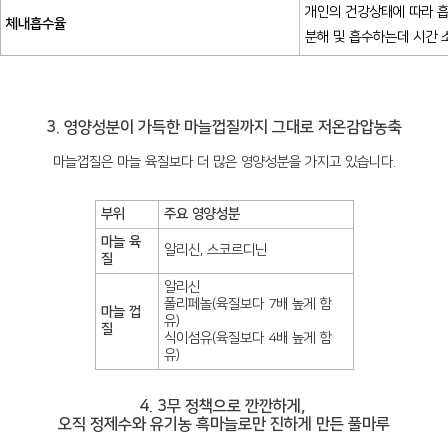
개인의 건강상태에 따라 흡
체내흡수율
분해 및 흡수하는데 시간 
3. 영양성분이 가득한 마늘껍질까지 그대로 저온감압농축
마늘껍질은 마늘 육질보다 더 많은 영양성분을 가지고 있습니다.
부위
주요 영양성분
마늘 육
알리신, 스코르디닌
질
알리신
폴리페놀(육질보다 7배 높게 함
마늘 껍
유)
질
식이섬유(육질보다 4배 높게 함
유)
4. 3무 정책으로 깐깐하게,
오직 정제수와 유기농 흑마늘로만 진하게 만든 풀마루