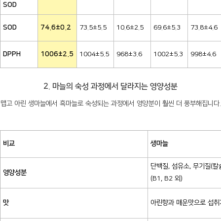
SOD
SOD
74.6±0.2
73.5±5.5
10.6±2.5
69.6±5.3
73.8±4.6
DPPH
1006±2.5
1004±5.5
968±3.6
1002±5.3
998±4.6
2. 마늘의 숙성 과정에서 달라지는 영양성분
맵고 아린 생마늘에서 흑마늘로 숙성되는 과정에서 영양분이 훨씬 더 풍부해집니다.
비교
생마늘
단백질, 섬유소, 무기질(칼슘
영양성분
(B1, B2 외)
맛
아린향과 매운맛으로 섭취