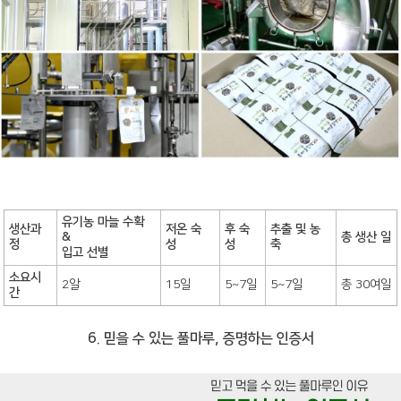
유기농 마늘 수확
생산과
저온 숙
후 숙
추출 및 농
&
총 생산 일
정
성
성
축
입고 선별
소요시
2알
15일
5~7일
5~7일
총 30여일
간
6. 믿을 수 있는 풀마루, 증명하는 인증서