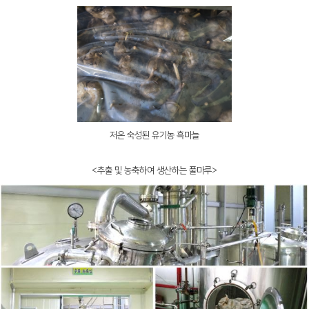
저온 숙성된 유기농 흑마늘
<추출 및 농축하여 생산하는 풀마루>