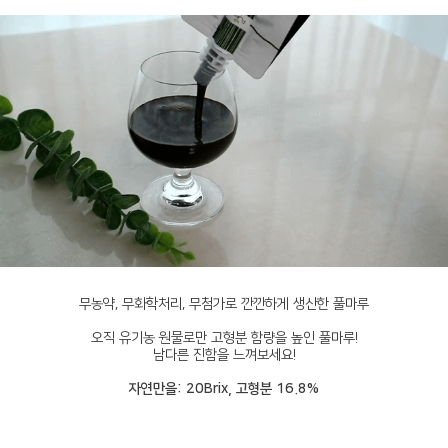
무농약, 무화학처리, 무첨가로 깐깐하게 생산한 풀마루
오직 유기농 원물로만 고형분 함량을 높인 풀마루!
남다른 진함을 느껴보세요!
자연만을: 20Brix, 고형분 16.8%