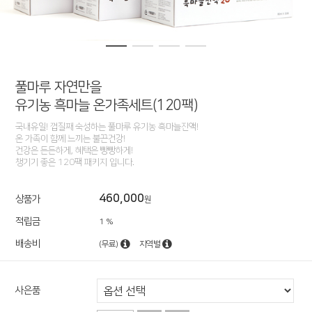
풀마루 자연만을
유기농 흑마늘 온가족세트(120팩)
국내유일! 껍질째 숙성하는 풀마루 유기농 흑마늘진액!
온 가족이 함께 느끼는 불끈건강!
건강은 든든하게, 혜택은 빵빵하게!
챙기기 좋은 120팩 패키지 입니다.
460,000
상품가
원
적립금
1 %
배송비
(무료)
지역별
사은품