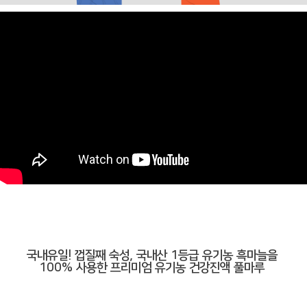
국내유일! 껍질째 숙성, 국내산 1등급 유기농 흑마늘을
100% 사용한 프리미엄 유기농 건강진액 풀마루