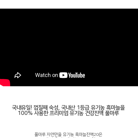
국내유일! 껍질째 숙성, 국내산 1등급 유기농 흑마늘을
100% 사용한 프리미엄 유기농 건강진액 풀마루
풀마루 자연만을 유기농 흑마늘진액20은