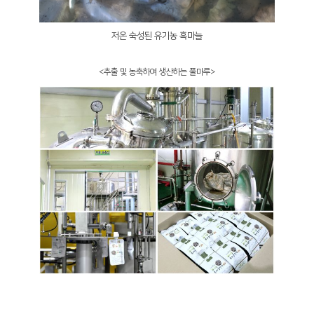
저온 숙성된 유기농 흑마늘
<추출 및 농축하여 생산하는 풀마루>