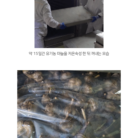
약 15일간 유기농 마늘을 저온숙성 한 뒤 꺼내는 모습