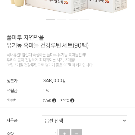
풀마루 자연만을
유기농 흑마늘 건강루틴 세트(90팩)
국내유일! 껍질째 숙성하는 풀마루 유기농 흑마늘진액!
우리의 몸이 건강하게 최적화되는 시기, 3개월!
매일 3개월 건강루틴으로 챙기기 좋은 90팩 패키지입니다.
348,000
상품가
원
적립금
1 %
배송비
(무료)
지역별
사은품
수량