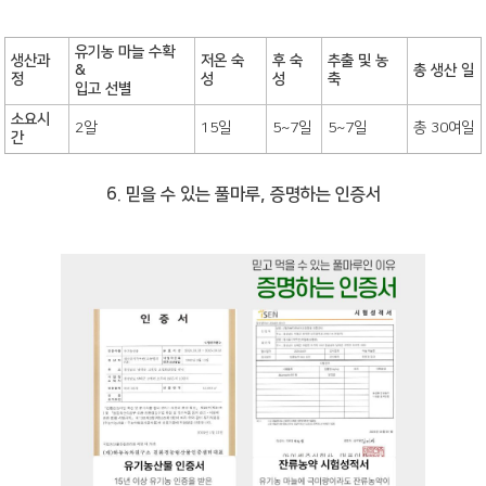
유기농 마늘 수확
생산과
저온 숙
후 숙
추출 및 농
&
총 생산 일
정
성
성
축
입고 선별
소요시
2알
15일
5~7일
5~7일
총 30여일
간
6. 믿을 수 있는 풀마루, 증명하는 인증서