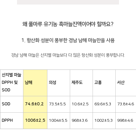
왜 풀마루 유기농 흑마늘진액이어야 할까요?
1. 항산화 성분이 풍부한 경남 남해 마늘만을 사용
경남 남해 마늘은 산지별 마늘보다 다 많은 항산화 성분이 풍부합니다.
산지별 마늘
DPPH 및
남해
의성
제주도
고흥
서산
SOD
SOD
74.6±0.2
73.5±5.5
10.6±2.5
69.6±5.3
73.8±4.6
DPPH
1006±2.5
1004±5.5
968±3.6
1002±5.3
998±4.6