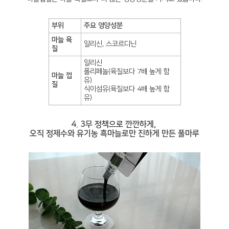
부위
주요 영양성분
마늘 육
알리신, 스코르디닌
질
알리신
폴리페놀(육질보다 7배 높게 함
마늘 껍
유)
질
식이섬유(육질보다 4배 높게 함
유)
4. 3무 정책으로 깐깐하게,
오직 정제수와 유기농 흑마늘로만 진하게 만든 풀마루