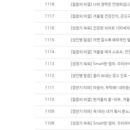
1118
[젊음의 비결] 나의 정력은 안녕하십니까
1117
[젊음의 비결] 겨울철 건강간식, 군고
1116
[성장기 쑥쑥] 건강한 치아로 100세
1115
[성인병 말끔] 까면 깔수록 매력적인 
1114
[젊음의 비결] 겨울철 레저 스포츠, 
1113
[성장기 쑥쑥] Smart한 엄마. 우리
1112
[성인병 말끔] 몸이 보내는 경고 신호 
1111
[갱년기 타파] 마음아, 부탁해! 내마
1110
[젊음의 비결] 한겨울의 꿀-피부. 겨
1109
[갱년기 타파] 욱!하는 내가 혹시 분
1108
[성장기 쑥쑥] Smart한 엄마. 우리