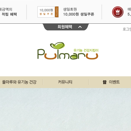
로그
친환경인증 바로알기
풀마루 행복게시판
이달의 이벤트
풀마루와 유기농
우리집 풀마루이야기
30일 출석체크
유기농 원물정보
깐깐리얼 주부체험단
불끈건강 생생정보