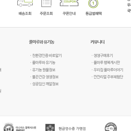
풀마루와 유기농
커뮤니티
ㆍ친환경인증 바로알기
ㆍ생생구매후기
ㆍ풀마루와 유기농
ㆍ풀마루 행복게시판
개
ㆍ유기농 원물정보
ㆍ우리집 풀마루이야기
ㆍ불끈건강 생생정보
ㆍ깐깐리얼 주부체험단
ㆍ성공임신 깨알정보
길