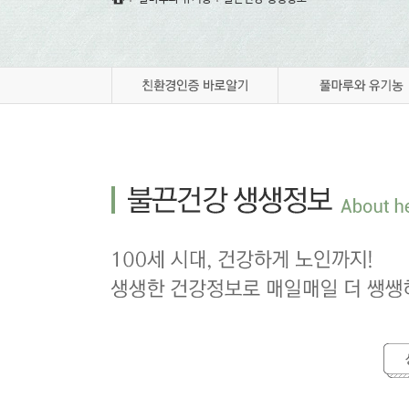
풀마루 갤러리
풀마루 오시는 길