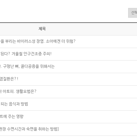
제목
승을 부리는 바이러스성 장염. 소아에겐 더 위험?
잘된다? 겨울철 안구건조증 주의!
라. 구멍난 뼈, 골다공증을 위해서는
감염질환은?!
아 아토피. 생활요법은?
이 되는 음식과 방법
트에 주는 영향
[권장 수면시간과 숙면을 취하는 방법]