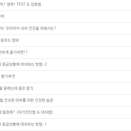
? 정력! TEST & 강화법
구마.
까지! 우리아이 치아 건강을 위해서는?
힐링푸드 양파.
안전하게 즐기려면!?
아이 응급상황에 대처하는 방법-2
- 발기부전
음을 달래는데 좋은 음식
울철 건조한 피부를 위한 건강한 습관
노조절장애? [자가진단법 & 대처법]
아이 응급상황에 대처하는 방법-1