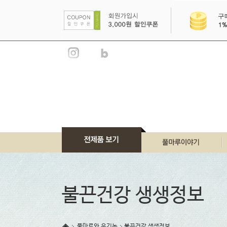
풀마루 이야기
풀마루 브랜드
불끈건강 생생정보
풀마루 언론소개
풀마루 인증서
풀마루와 유기농
불끈건강 생생정보