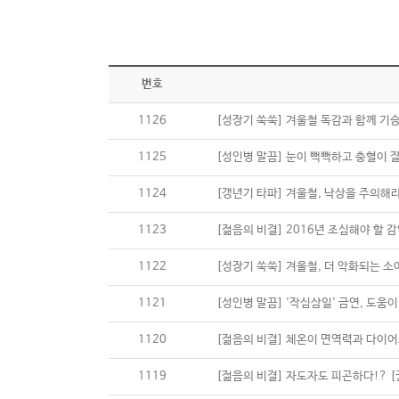
번호
1126
[성장기 쑥쑥] 겨울철 독감과 함께 기
1125
[성인병 말끔] 눈이 뻑뻑하고 충혈이 
1124
[갱년기 타파] 겨울철, 낙상을 주의해
1123
[젊음의 비결] 2016년 조심해야 할 
1122
[성장기 쑥쑥] 겨울철, 더 악화되는 소
1121
[성인병 말끔] '작심삼일' 금연, 도움
1120
[젊음의 비결] 체온이 면역력과 다이어
1119
[젊음의 비결] 자도자도 피곤하다!? 