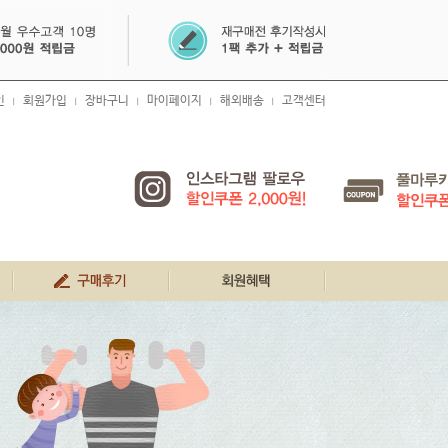
인
회원가입
장바구니
마이페이지
해외배송
고객센터
|
|
|
|
|
생생 구매 후기
회원혜택
공지사항
FAQ
1:1문의