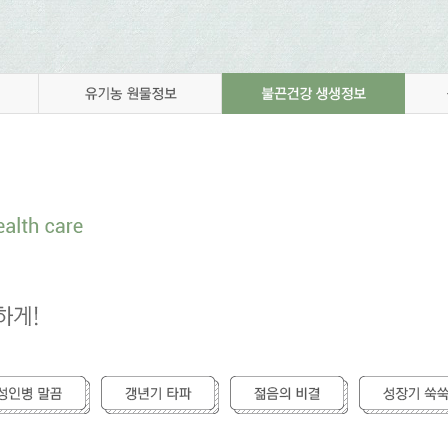
성공임신 깨알정보