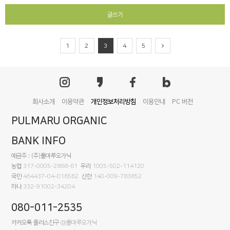
글쓰기
1
2
3
4
5
회사소개
이용약관
개인정보처리방침
이용안내
PC 버전
PULMARU ORGANIC
BANK INFO
예금주 : (주)풀마루오가닉
농협
317-0005-2868-61
우리
1005-502-114120
국민
464437-04-016562
신한
140-009-783852
하나
332-91002-34204
080-011-2535
카카오톡 플러스친구
@풀마루오가닉