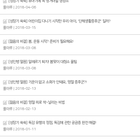
[성장기 쑥쑥] 유아기에 꼭 챙겨야할 영양소
풀마루
| 2018-04-06
[성장기 쑥쑥] 어린이집 다니기 시작한 우리 아이, '단체생활증후군' 일까?
풀마루
| 2018-03-15
[젊음의 비결] 봄, 운동 시작? 준비가 필요해요!
풀마루
| 2018-03-08
[성인병 말끔] 알레르기 퇴치! 봄맞이 대청소 꿀팁
풀마루
| 2018-03-08
[성인병 말끔] 기운이 없고 소화가 안돼요, 명절 증후군?!
풀마루
| 2018-02-13
[젊음의 비결] 명절 피로 싹~날리는 비법
풀마루
| 2018-02-13
[성장기 쑥쑥] 독감 유행의 정점, 독감에 관한 궁금증 완전 해결!
풀마루
| 2018-01-11