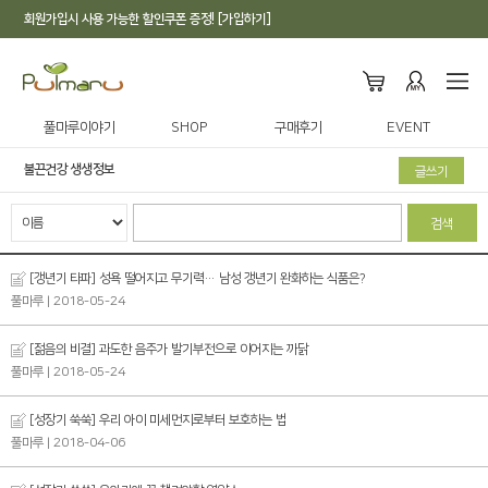
회원가입시 사용 가능한 할인쿠폰 증정! [가입하기]
풀마루이야기
SHOP
구매후기
EVENT
불끈건강 생생정보
글쓰기
검색
[갱년기 타파] 성욕 떨어지고 무기력… 남성 갱년기 완화하는 식품은?
풀마루
| 2018-05-24
[젊음의 비결] 과도한 음주가 발기부전으로 이어지는 까닭
풀마루
| 2018-05-24
[성장기 쑥쑥] 우리 아이 미세먼지로부터 보호하는 법
풀마루
| 2018-04-06