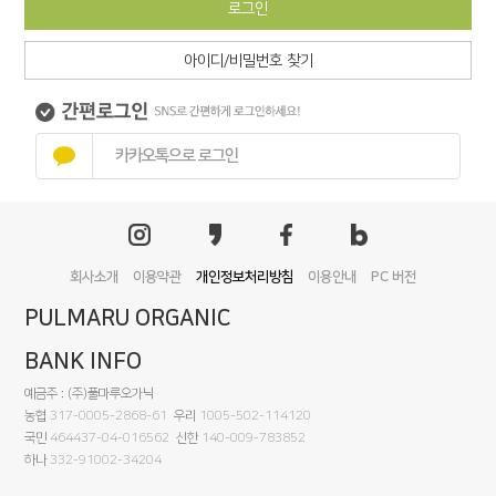
로그인
아이디/비밀번호 찾기
카카오톡으로 로그인
회사소개
이용약관
개인정보처리방침
이용안내
PC 버전
PULMARU ORGANIC
BANK INFO
예금주 : (주)풀마루오가닉
농협
317-0005-2868-61
우리
1005-502-114120
국민
464437-04-016562
신한
140-009-783852
하나
332-91002-34204