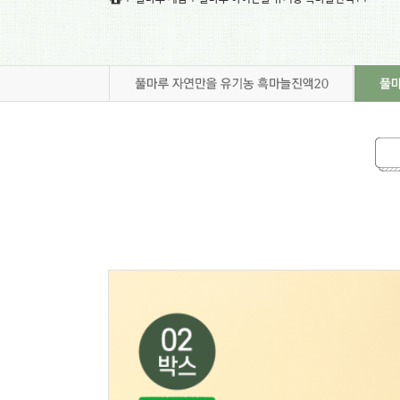
풀마루 갤러리
풀마루 오시는 길