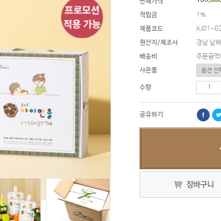
판매가격
적립금
1%
제품코드
KJ01-0
원산지/제조사
경남 남해
배송비
주문금액
사은품
수량
공유하기