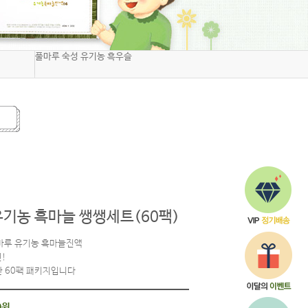
Q&A
해외배송
풀마루 숙성 유기농 흑우슬
기농 흑마늘 쌩쌩세트(60팩)
마루 유기농 흑마늘진액
!
한 60팩 패키지입니다
0원