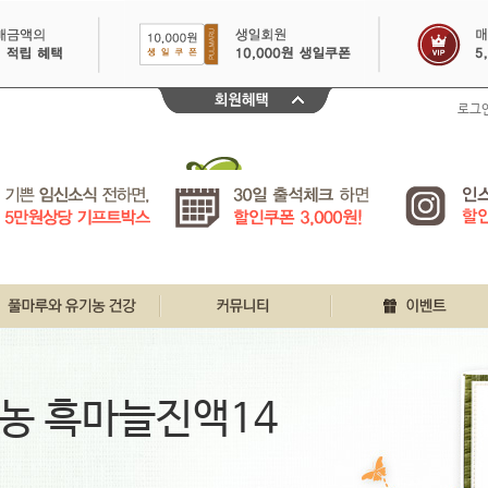
로그
친환경인증 바로알기
풀마루 행복게시판
이달의 이벤트
풀마루와 유기농
우리집 풀마루이야기
30일 출석체크
농 흑마늘진액14
유기농 원물정보
깐깐리얼 주부체험단
불끈건강 생생정보