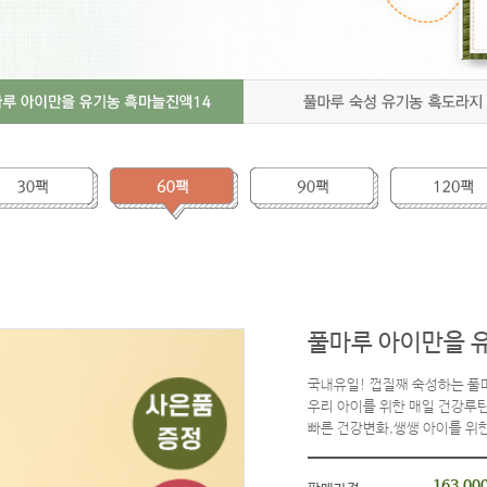
성공임신 깨알정보
풀마루 아이만을 유
국내유일! 껍질째 숙성하는 풀
우리 아이를 위한 매일 건강루틴
빠른 건강변화,쌩쌩 아이를 위
163,00