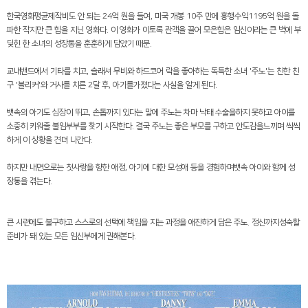
한국영화평균제작비도 안 되는
24
억 원을 들여
,
미국 개봉
10
주 만에 흥행수익
1195
억 원을 돌
파한 작지만 큰 힘을 지닌 영화다
.
이 영화가 이토록 관객을 끌어 모은힘은 임신이라는 큰 벽에 부
딪힌 한 소녀의 성장통을 훈훈하게 담았기 때문
.
교내밴드에서 기타를 치고
,
슬래셔 무비와 하드코어 락을 좋아하는 독특한 소녀
'
주노
'
는 친한 친
구
'
블리커
'
와 거사를 치른
2
달 후
,
아기를가졌다는 사실을 알게 된다
.
뱃속의 아기도 심장이 뛰고
,
손톱까지 있다는 말에 주노는 차마 낙태 수술을하지 못하고 아이를
소중히 키워줄 불임부부를 찾기 시작한다
.
결국 주노는 좋은 부모를 구하고 안도감을느끼며 씩씩
하게 이 상황을 견뎌 나간다
.
하지만 내면으로는 첫사랑을 향한 애정
,
아기에 대한 모성애 등을 경험하며뱃속 아이와 함께 성
장통을 겪는다
.
큰 시련에도 불구하고 스스로의 선택에 책임을 지는 과정을 애잔하게 담은 주노
.
정신까지성숙할
준비가 돼 있는 모든 임신부에게 권해본다
.