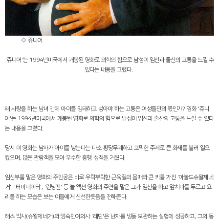
◇ 쥬니어
'
쥬니어
'
는
1994
년미국에서 개봉된 영화로 의학의 힘으로 남성이 임신과 출산의 고통을 느낄 수
있다는 내용을 그렸다
.
왜 사랑을 하는 남녀 간에 아이를 잉태하고 낳아야 하는 고통은 여성들만의 몫인가
?
영화
'
쥬니
어
'
는
1994
년미국에서 개봉된 영화로 의학의 힘으로 남성이 임신과 출산의 고통을 느낄 수 있다
는 내용을 그렸다
.
당시 이 영화는 남자가 아이를 낳는다는 다소 황당무계하고 코믹한 주제로 큰 화제를 불러 일으
켰으며
,
많은 관람객을 모아 우수한 흥행 성적을 거뒀다
.
임신부를 맡은 영화의 주인공은 바로 우락부락한 근육질의 몸매와 큰 키를 가진
'
아놀드슈왈제네
거
'. '
터미네이터
', '
런닝맨
'
등 늘 액션 영화의 주연을 맡은 그가 임신을 하고 앞치마를 두르고 요
리를 하는 모습은 보는 이들에게 신선한웃음을 전해준다
.
해스 박사
(
슈왈제네거
)
와 앙숙인여의사
'
레딘
'
은 난자를 냉동 보관하는 실험에 성공하고
,
그의 동