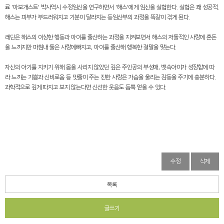
료
'
아보개스트
'
박사역시 수정임신을 연구하면서
'
해스
'
에게 임신을 실험한다
.
실험은 꽤 성공적
.
해스는 피부가 부드러워지고 기분이 달라지는 등임산부의 과정을 똑같이 겪게 된다
.
레딘은 해스의 이상한 행동과 아이를 출산하는 과정을 지켜보면서 해스의 저돌적인 사랑에 혼돈
을 느끼지만 마침내 둘은 사랑에빠지고
,
아이를 출산해 행복한 결말을 맞는다
.
자신의 아기를 지키기 위해 몸을 사리지 않았던 깊은 주인공의 부성애
,
뱃속아이가 성장함에 따
라 느끼는 기쁨과 신비로움 등 핏줄이 주는 진한 사랑은 가슴을 울리는 감동을 주기에 충분하다
.
과학적으로 깊게 따지고 보지 않는다면 신선한 웃음도 듬뿍 얻을 수 있다
.
수정
삭제
목록
글쓰기