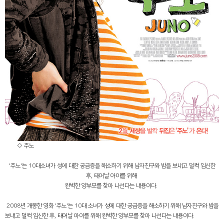
◇ 주노
'
주노
'
는
10
대소녀가 성에 대한 궁금증을 해소하기 위해 남자친구와 밤을 보내고 덜컥 임신한
후
,
태어날 아이를 위해
완벽한 양부모를 찾아 나선다는 내용이다
.
2008
년 개봉한 영화
'
주노
'
는
10
대 소녀가 성에 대한 궁금증을 해소하기 위해 남자친구와 밤을
보내고 덜컥 임신한 후
,
태어날 아이를 위해 완벽한 양부모를 찾아 나선다는 내용이다
.