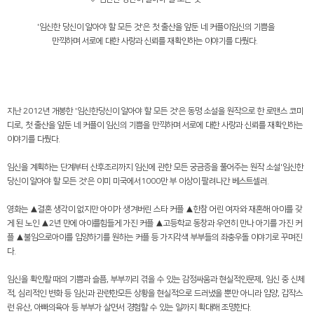
'
임신한 당신이 알아야 할 모든 것
'
은 첫 출산을 앞둔 네 커플이임신의 기쁨을
만끽하며
서로에 대한 사랑과 신뢰를 재확인하는 이야기를 다뤘다
.
지난
2012
년 개봉한
'
임신한당신이 알아야 할 모든 것
'
은 동명 소설을 원작으로 한 로맨스 코미
디로
,
첫 출산을 앞둔 네 커플이 임신의 기쁨을 만끽하며 서로에 대한 사랑과 신뢰를 재확인하는
이야기를 다뤘다
.
임신을 계획하는 단계부터 산후조리까지 임신에 관한 모든 궁금증을 풀어주는 원작 소설
'
임신한
당신이 알아야 할 모든 것
'
은 이미 미국에서
1000
만 부 이상이 팔려나간 베스트셀러
.
영화는
▲
결혼 생각이 없지만 아이가 생겨버린 스타 커플
▲
한참 어린 여자와 재혼해 아이를 갖
게 된 노인
▲2
년 만에 아이를힘들게 가진 커플
▲
고등학교 동창과 우연히 만나 아기를 가진 커
플
▲
불임으로아이를 입양하기를 원하는 커플 등 가지각색 부부들의 좌충우돌 이야기로 꾸며진
다
.
임신을 확인할 때의 기쁨과 슬픔
,
부부끼리 겪을 수 있는 감정싸움과 현실적인문제
,
임신 중 신체
적
,
심리적인 변화 등 임신과 관련한모든 상황을 현실적으로 드러냈을 뿐만 아니라 입양
,
갑작스
런 유산
,
아빠의육아 등 부부가 살면서 경험할 수 있는 일까지 확대해 조명한다
.