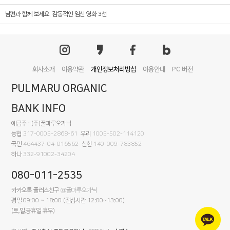
남편과 함께 보세요. 감동적인 임신 영화 3선
회사소개
이용약관
개인정보처리방침
이용안내
PC 버전
PULMARU ORGANIC
BANK INFO
예금주 : (주)풀마루오가닉
농협
317-0005-2868-61
우리
1005-502-114120
국민
464437-04-016562
신한
140-009-783852
하나
332-91002-34204
080-011-2535
카카오톡 플러스친구
@풀마루오가닉
평일 09:00 ~ 18:00 (점심시간 12:00~13:00)
(토,일,공휴일 휴무)