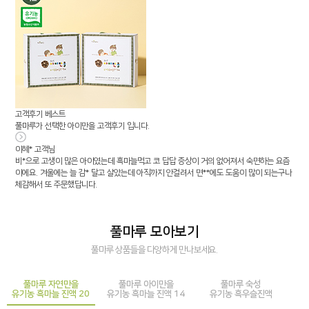
고객후기
베스트
풀마루가 선택한 아이만을 고객후기 입니다.
이혜* 고객님
비*으로 고생이 많은 아이였는데 흑마늘먹고 코 답답 증상이 거의 없어져서 숙면하는 요즘
이에요. 겨울에는 늘 감* 달고 살았는데 아직까지 안걸려서 면**에도 도움이 많이 되는구나
체감해서 또 주문했답니다.
풀마루 모아보기
풀마루 상품들을 다양하게 만나보세요.
풀마루 자연만을
풀마루 아이만을
풀마루 숙성
유기농 흑마늘 진액 20
유기농 흑마늘 진액 14
유기농 흑우슬진액