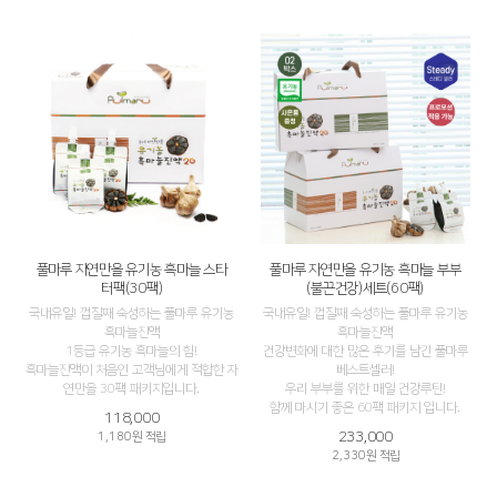
풀마루 자연만을 유기농 흑마늘 스타
풀마루 자연만을 유기농 흑마늘 부부
터팩(30팩)
(불끈건강)세트(60팩)
국내유일! 껍질째 숙성하는 풀마루 유기농
국내유일! 껍질째 숙성하는 풀마루 유기농
흑마늘진액
흑마늘진액
1등급 유기농 흑마늘의 힘!
건강변화에 대한 많은 후기를 남긴 풀마루
흑마늘진액이 처음인 고객님에게 적합한 자
베스트셀러!
연만을 30팩 패키지입니다.
우리 부부를 위한 매일 건강루틴!
함께 마시기 좋은 60팩 패키지 입니다.
118,000
233,000
1,180원 적립
2,330원 적립