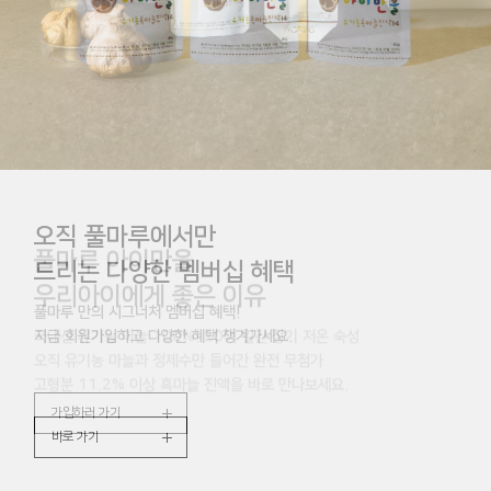
아는 것이 힘!
오직 풀마루에서만
풀마루 아이만을
구매 전 참고하세요
드리는 다양한 멤버십 혜택
우리아이에게 좋은 이유
풀마루 회원가입시 3,000원 할인쿠폰 및 1% 적립금
풀마루 만의 시그너처 멤버십 혜택!
국내산 유기농 마늘 100%! 20여 일간 장기 저온 숙성
생일 회원 10,000원 할인쿠폰 등
지금 회원가입하고 다양한 혜택 챙겨가세요.
오직 유기농 마늘과 정제수만 들어간 완전 무첨가
다양한 할인 혜택을 만나보세요.
고형분 11.2% 이상 흑마늘 진액을 바로 만나보세요.
가입하러 가기
자세히 보기
가입하러 가기
회원혜택 더보기
바로 가기
회원혜택 더보기