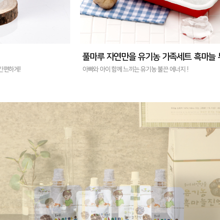
풀마루 자연만을 유기농 가족세트 흑마늘 부자세트
풀마
아빠와 아이 함께 느끼는 유기농 불끈 에너지 !
우리 