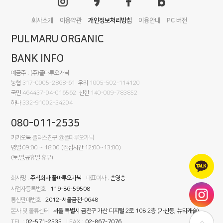
회사소개
이용약관
개인정보처리방침
이용안내
PC 버전
PULMARU ORGANIC
BANK INFO
예금주 : (주)풀마루오가닉
농협
317-0005-2868-61
우리
1005-502-114120
국민
464437-04-016562
신한
140-009-783852
하나
332-91002-34204
080-011-2535
카카오톡 플러스친구
@풀마루오가닉
평일 09:00 ~ 18:00 (점심시간 12:00~13:00)
(토,일,공휴일 휴무)
회사명 :
주식회사 풀마루오가닉
대표이사 :
손영승
사업자등록번호 :
119-86-59508
통신판매번호 :
2012-서울금천-0648
본사 및 물류센터 :
서울 특별시 금천구 가산 디지털 2로 108 2층 (가산동, 뉴티캐슬)
TEL :
02-571-2535
| FAX :
02-867-7076