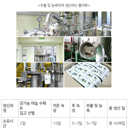
<추출 및 농축하여 생산하는 풀마루>
유기농 마늘 수확
생산과
저온 숙
후 숙
추출 및 농
&
총 생산 일
정
성
성
축
입고 선별
소요시
2알
15일
5~7일
5~7일
총 30여일
간