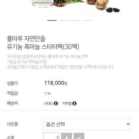
풀마루 자연만을
유기농 흑마늘 스타터팩(30팩)
국내유일! 껍질째 숙성하는 풀마루 유기농 흑마늘진액
1등급 유기농 흑마늘의 힘!
흑마늘진액이 처음인 고객님에게 적합한 자연만을 30팩 패키지입니다.
118,000
상품가
원
적립금
1 %
배송비
(무료)
지역별
사은품
수량