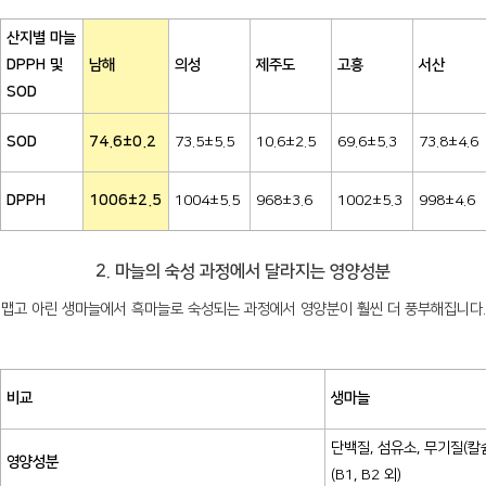
산지별 마늘
DPPH 및
남해
의성
제주도
고흥
서산
SOD
SOD
74.6±0.2
73.5±5.5
10.6±2.5
69.6±5.3
73.8±4.6
DPPH
1006±2.5
1004±5.5
968±3.6
1002±5.3
998±4.6
2. 마늘의 숙성 과정에서 달라지는 영양성분
맵고 아린 생마늘에서 흑마늘로 숙성되는 과정에서 영양분이 훨씬 더 풍부해집니다.
비교
생마늘
단백질, 섬유소, 무기질(칼슘
영양성분
(B1, B2 외)