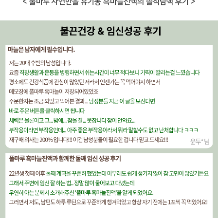
< 풀마루 자연만을 유기농 흑마늘진액의 솔직담백 후기 >