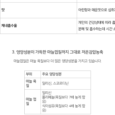
맛
아린향과 매운맛으로 섭취
개인의 건강상태에 따라 흡
체내흡수율
분해 및 흡수하는데 시간 
3. 영양성분이 가득한 마늘껍질까지 그대로 저온감압농축
마늘껍질은 마늘 육질보다 더 많은 영양성분을 가지고 있습니다.
부위
주요 영양성분
마늘 육
알리신, 스코르디닌
질
알리신
폴리페놀(육질보다 7배 높게 함
마늘 껍
유)
질
식이섬유(육질보다 4배 높게 함
유)