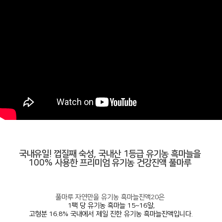
국내유일! 껍질째 숙성, 국내산 1등급 유기농 흑마늘을
100% 사용한 프리미엄 유기농 건강진액 풀마루
풀마루 자연만을 유기농 흑마늘진액20은
1팩 당 유기농 흑마늘 15~16알,
고형분 16.8% 국내에서 제일 진한 유기농 흑마늘진액입니다.