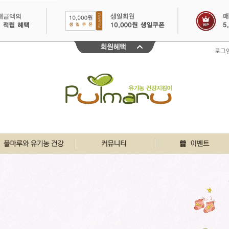
로그
친환경인증 바로알기
풀마루 행복게시판
이달의 이벤트
풀마루와 유기농
우리집 풀마루이야기
30일 출석체크
유기농 원물정보
깐깐리얼 주부체험단
불끈건강 생생정보