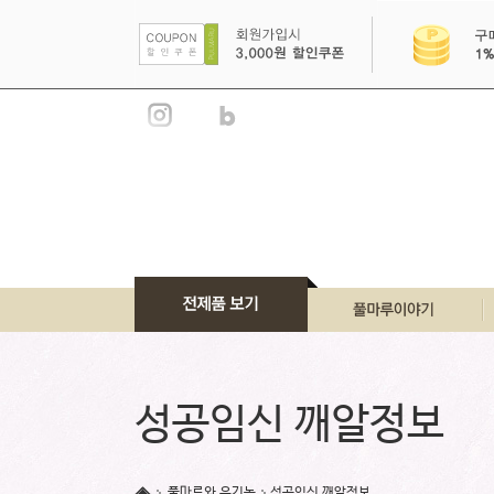
풀마루 이야기
풀마루 브랜드
성공임신 깨알정보
풀마루 언론소개
풀마루 인증서
풀마루와 유기농
성공임신 깨알정보