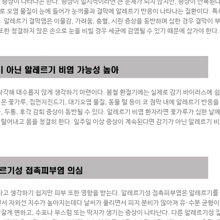
운 증상이 나타나곤 한다
.
증상이 일시적이라면 큰 문제가 되지 않지만
,
증상이 반복된다
로 오염 물질이 눈에 들어가 눈꺼풀과 결막에 알레르기 반응이 나타나는 질환이다
.
특
다
.
알레르기 결막염은 이물감
,
가려움
,
충혈
,
시린 증상을 동반하며 심한 경우 결막이 
또한 청결하지 않은 손으로 눈을 비빌 경우 세균에 감염될 수 있기 때문에 삼가야 한다
.
착각해 대수롭지 않게 생각하기 마련이다
.
봄철 환절기에는 실제로 감기 바이러스에 쉽
염은 꽃가루
,
집먼지진드기
,
대기오염 물질
,
동물 털 등이 코 점막 내에 알레르기 반응
움
,
두통
,
후각 감퇴 증상이 동반될 수 있다
.
알레르기 비염 환자라면 꽃가루가 심한 날
 털어내고 몸을 청결히 한다
.
일주일 이상 증상이 계속된다면 감기가 아닌 알레르기 비
다고 생각하기 쉽지만 피부 또한 영향을 받는다
.
알레르기성 접촉피부염은 알레르기를 
면서 자외선 지수가 높아지는데다 날씨가 풀리면서 피지 분비가 많아져 유
·
수분 균형이
빨갛게 변하고
,
수포나 부스럼 또는 딱지가 생기는 증상이 나타난다
.
다른 알레르기성 