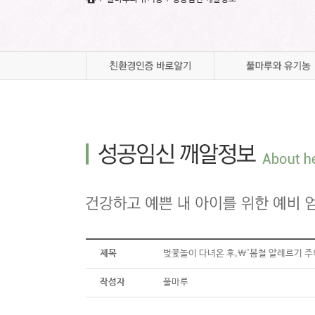
풀마루 갤러리
풀마루 오시는 길
제목
벚꽃놀이 다녀온 후,\'봄철 알레르기 주
작성자
풀마루