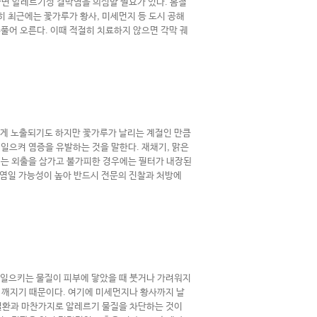
면 알레르기성 결막염을 의심할 필요가 있다
.
봄철
히 최근에는 꽃가루가 황사
,
미세먼지 등 도시 공해
부풀어 오른다
.
이때 적절히 치료하지 않으면 각막 궤
게 노출되기도 하지만 꽃가루가 날리는 계절인 만큼
을 일으켜 염증을 유발하는 것을 말한다
.
재채기
,
맑은
에는 외출을 삼가고 불가피한 경우에는 필터가 내장된
염일 가능성이 높아 반드시 전문의 진찰과 처방에
일으키는 물질이 피부에 닿았을 때 붓거나 가려워지
 깨지기 때문이다
.
여기에 미세먼지나 황사까지 날
질환과 마찬가지로 알레르기 물질을 차단하는 것이