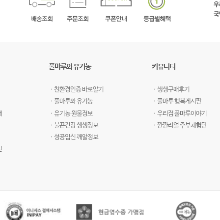
풀마루와 유기농
커뮤니티
ㆍ친환경인증 바로알기
ㆍ생생구매후기
ㆍ풀마루와 유기농
ㆍ풀마루 행복게시판
개
ㆍ유기농 원물정보
ㆍ우리집 풀마루이야기
ㆍ불끈건강 생생정보
ㆍ깐깐리얼 주부체험단
ㆍ성공임신 깨알정보
길