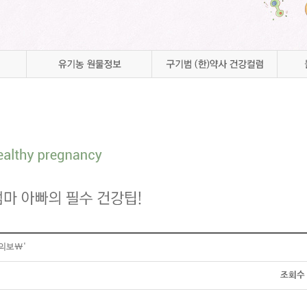
성공임신 깨알정보
의보\'
조회수