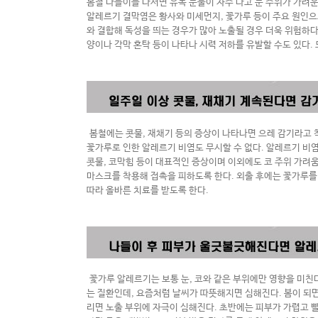
봄철 나들이를 나서면 유독 눈물이 자주 나고 눈 주위가 가려
알레르기 결막염은 황사와 미세먼지
,
꽃가루 등이 주요 원인으
와 결합해 독성을 띄는 경우가 많아 노출될 경우 더욱 위험하
양이나 각막 혼탁 등이 나타나 시력 저하를 유발할 수도 있다
.
봄철에는 콧물
,
재채기 등의 증상이 나타나면 으레 감기라고 
꽃가루로 인한 알레르기 비염도 무시할 수 없다
.
알레르기 비
콧물
,
코막힘 등이 대표적인 증상이며 이외에도 코 주위 가려
마스크를 착용해 접촉을 피하도록 한다
.
외출 후에는 꽃가루를
따라 올바른 치료를 받도록 한다
.
꽃가루 알레르기는 보통 눈
,
코와 같은 부위에만 영향을 미친
는 질환인데
,
요즘처럼 날씨가 따뜻해지면 심해진다
.
봄이 되
리면 노출 부위에 자극이 심해진다
.
초반에는 피부가 가렵고 