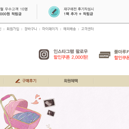
인
회원가입
장바구니
마이페이지
해외배송
고객센터
|
|
|
|
|
생생 구매 후기
회원혜택
공지사항
FAQ
1:1문의