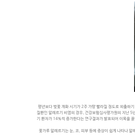
평년보다 벚꽃 개화 시기가
2
주 가량 빨라질 정도로 외출하기
질환인 알레르기 비염의 경우
,
건강보험심사평가원의 지난
5
기 환자가
14%
씩 증가한다는 연구결과가 발표되어 이목을 
꽃가루 알레르기는 눈
,
코
,
피부 등에 증상이 쉽게 나타나 알