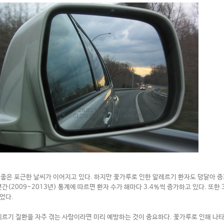
 좋은 포근한 날씨가 이어지고 있다
.
하지만 꽃가루로 인한 알레르기 환자도 덩달아 
년간
(2009~2013
년
)
통계에 따르면 환자 수가 해마다
3.4%
씩 증가하고 있다
.
또한
끌었다
.
레르기 질환을 자주 겪는 사람이라면 미리 예방하는 것이 중요하다
.
꽃가루로 인해 나타