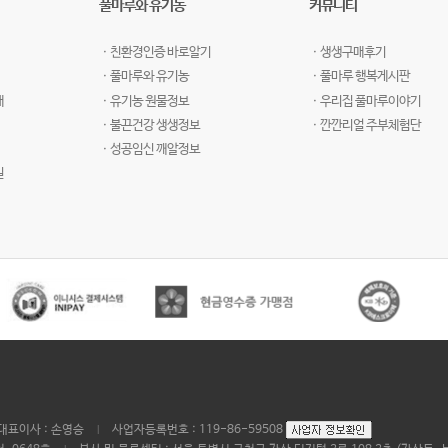
풀마루와 유기농
커뮤니티
ㆍ친환경인증 바로알기
ㆍ생생구매후기
ㆍ풀마루와 유기농
ㆍ풀마루 행복게시판
개
ㆍ유기농 원물정보
ㆍ우리집 풀마루이야기
ㆍ불끈건강 생생정보
ㆍ깐깐리얼 주부체험단
ㆍ성공임신 깨알정보
길
대표이사 : 손영승
사업자등록번호 : 119-86-59508
|