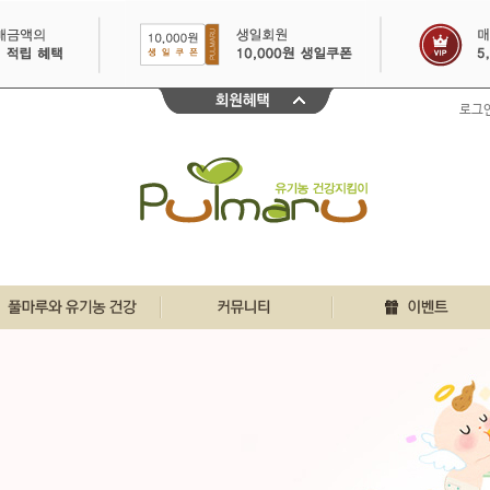
로그
친환경인증 바로알기
풀마루 행복게시판
이달의 이벤트
풀마루와 유기농
우리집 풀마루이야기
30일 출석체크
유기농 원물정보
깐깐리얼 주부체험단
불끈건강 생생정보