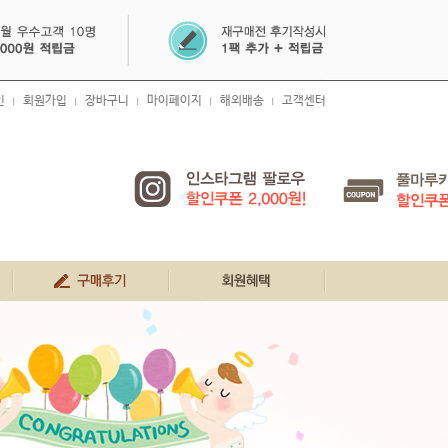
인
회원가입
장바구니
마이페이지
해외배송
고객센터
|
|
|
|
|
생생 구매 후기
회원혜택
공지사항
FAQ
1:1문의