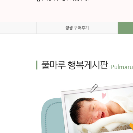
풀마루 갤러리
풀마루 오시는 길