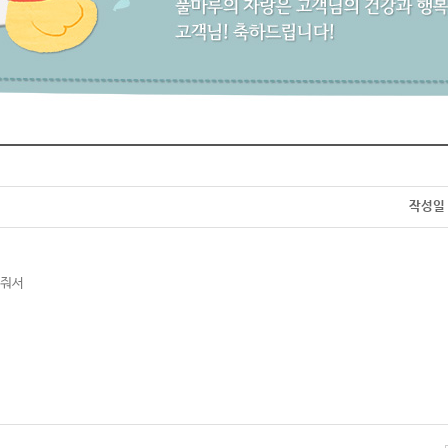
작성일
천해줘서