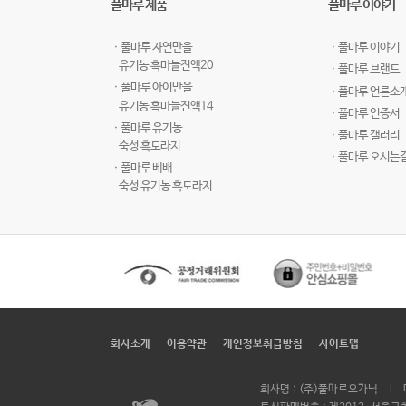
풀마루 제품
풀마루 이야기
ㆍ풀마루 자연만을
ㆍ풀마루 이야기
유기농 흑마늘진액20
ㆍ풀마루 브랜드
ㆍ풀마루 아이만을
ㆍ풀마루 언론소
유기농 흑마늘진액14
ㆍ풀마루 인증서
ㆍ풀마루 유기농
ㆍ풀마루 갤러리
숙성 흑도라지
ㆍ풀마루 오시는
ㆍ풀마루 베배
숙성 유기농 흑도라지
회사소개
이용약관
개인정보취급방침
사이트맵
회사명 : (주)풀마루오가닉
|