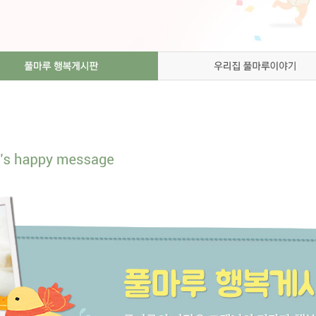
성공임신 깨알정보