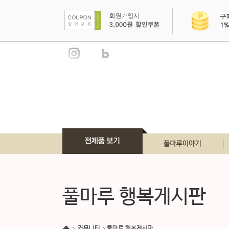
풀마루 이야기
풀마루 브랜드
풀마루 행복게시판
풀마루 언론소개
풀마루 인증서
커뮤니티
풀마루 행복게시판